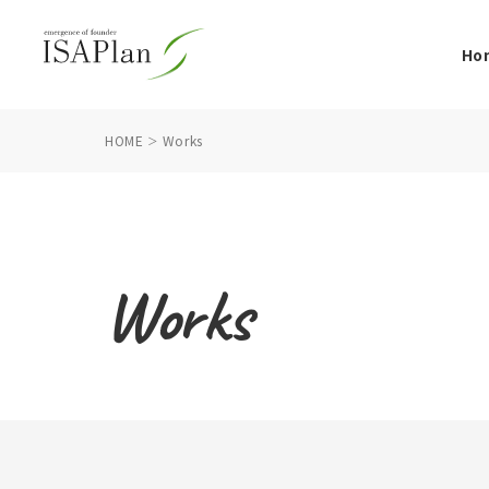
Ho
HOME
Works
Works