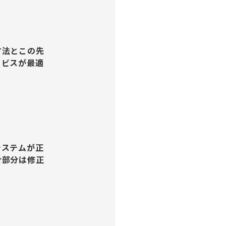
方法とこの先
ービスが最適
システムが正
合部分は修正