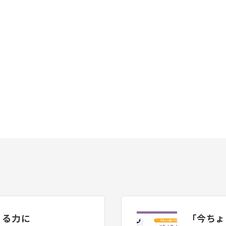
くる力に
「今ちょ