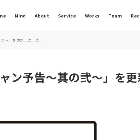
me
Mind
About
Service
Works
Team
Rec
其の弐～」を更新しました。
れキャン予告～其の弐～」を