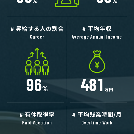
%
%
昇給する人の割合
平均年収
9
6
4
8
1
%
万円
有休取得率
平均残業時間/月