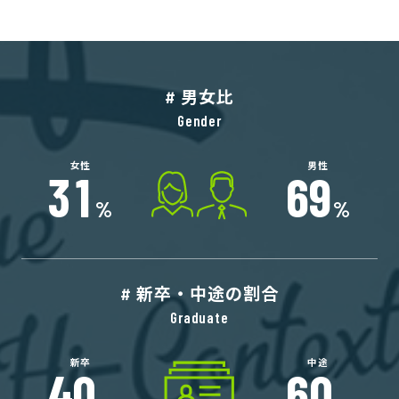
男女比
3
1
6
9
%
%
新卒・中途の割合
4
0
6
0