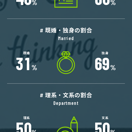
%
%
既婚・独身の割合
3
1
6
9
%
%
理系・文系の割合
5
0
5
0