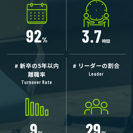
9
2
3
.
7
%
時間
新卒の5年以内
リーダーの割合
離職率
9
2
9